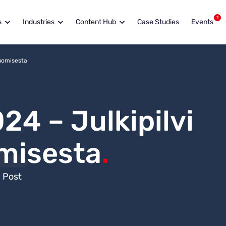
1
s
Industries
Content Hub
Case Studies
Events
huomisesta
24 – Julkipilvi
misesta
.
 Post