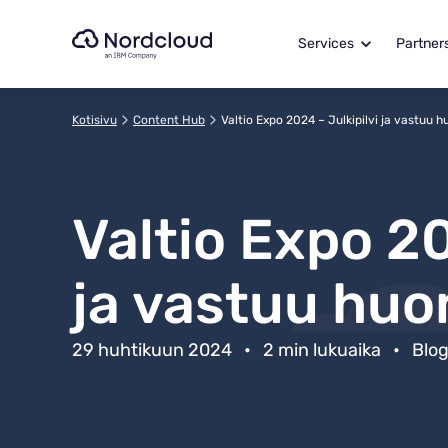
Hyppää
yli
Services
Partner
sisältöön
Kotisivu
Content Hub
Valtio Expo 2024 – Julkipilvi ja vastuu 
Valtio Expo 20
ja vastuu huo
29 huhtikuun 2024
•
2 min lukuaika
•
Blog