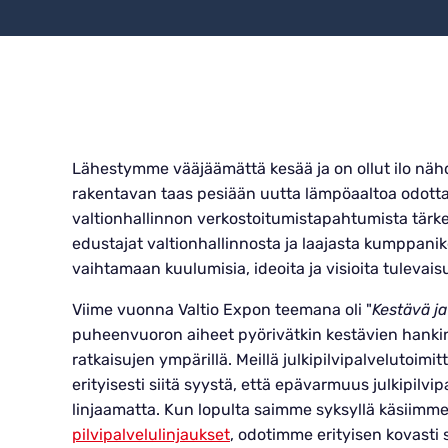
Lähestymme vääjäämättä kesää ja on ollut ilo nä
rakentavan taas pesiään uutta lämpöaaltoa odotta
valtionhallinnon verkostoitumistapahtumista tärk
edustajat valtionhallinnosta ja laajasta kumppan
vaihtamaan kuulumisia, ideoita ja visioita tuleva
Viime vuonna Valtio Expon teemana oli "
Kestävä ja
puheenvuoron aiheet pyörivätkin kestävien hankin
ratkaisujen ympärillä. Meillä julkipilvipalvelutoimit
erityisesti siitä syystä, että epävarmuus julkipilvi
linjaamatta. Kun lopulta saimme syksyllä käsiimm
pilvipalvelulinjaukset
, odotimme erityisen kovasti 