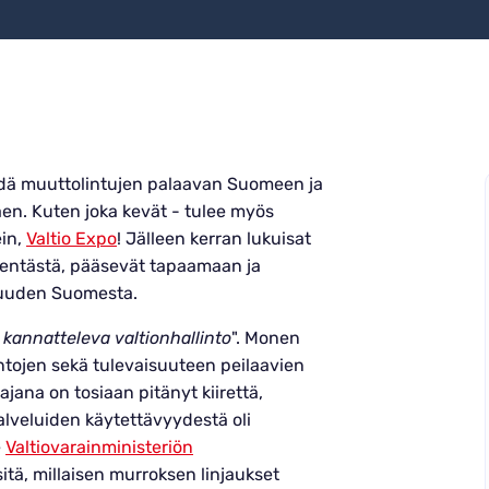
hdä muuttolintujen palaavan Suomeen ja
en. Kuten joka kevät - tulee myös
ein,
Valtio Expo
! Jälleen kerran lukuisat
ikentästä, pääsevät tapaamaan ja
isuuden Suomesta.
 kannatteleva valtionhallinto
". Monen
tojen sekä tulevaisuuteen peilaavien
tajana on tosiaan pitänyt kiirettä,
palveluiden käytettävyydestä oli
e
Valtiovarainministeriön
sitä, millaisen murroksen linjaukset