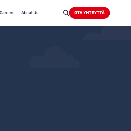
Careers
About Us
OTA YHTEYTTÄ