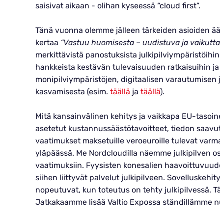
saisivat aikaan - olihan kyseessä “cloud first”.
Tänä vuonna olemme jälleen tärkeiden asioiden äär
kertaa
“Vastuu huomisesta – uudistuva ja vaikuttav
merkittävistä panostuksista julkipilviympäristöihin
hankkeista kestävän tulevaisuuden ratkaisuihin ja k
monipilviympäristöjen, digitaalisen varautumisen 
kasvamisesta (esim.
täällä
ja
täällä
).
Mitä kansainvälinen kehitys ja vaikkapa EU-tasoine
asetetut kustannussäästötavoitteet, tiedon saavu
vaatimukset maksetuille veroeuroille tulevat varma
yläpäässä. Me Nordcloudilla näemme julkipilven osa
vaatimuksiin. Fyysisten konesalien haavoittuvuude
siihen liittyvät palvelut julkipilveen. Sovelluskeh
nopeutuvat, kun toteutus on tehty julkipilvessä. 
Jatkakaamme lisää Valtio Expossa ständillämme n