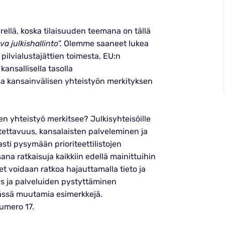
ellä, koska tilaisuuden teemana on tällä
a julkishallinto”.
Olemme saaneet lukea
 pilvialustajättien toimesta, EU:n
ansallisella tasolla
ja kansainvälisen yhteistyön merkityksen
n yhteistyö merkitsee? Julkisyhteisöille
tettavuus, kansalaisten palveleminen ja
sti pysymään prioriteettilistojen
na ratkaisuja kaikkiin edellä mainittuihin
t voidaan ratkoa hajauttamalla tieto ja
itys ja palveluiden pystyttäminen
Tässä muutamia esimerkkejä.
umero 17.