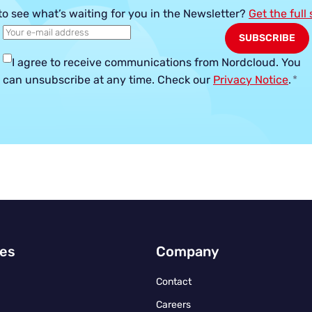
to see what’s waiting for you in the Newsletter?
Get the full
I agree to receive communications from Nordcloud.
You
can unsubscribe at any time. Check our
Privacy Notice
.
*
ies
Company
Contact
Careers