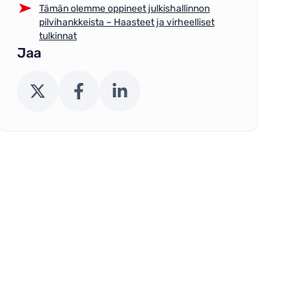
Tämän olemme oppineet julkishallinnon
pilvihankkeista – Haasteet ja virheelliset
tulkinnat
Jaa
X (Twitter)
Facebook
LinkedIn