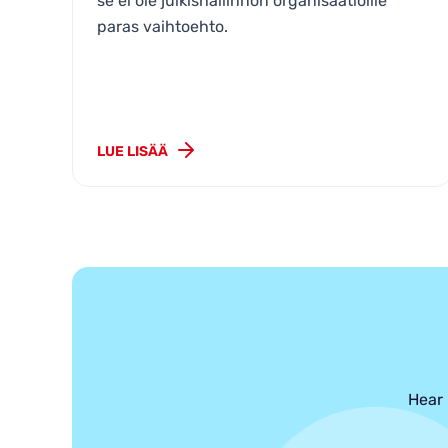
se ei ole julkishallinnon organisaatioille
paras vaihtoehto.
LUE LISÄÄ
Hear 