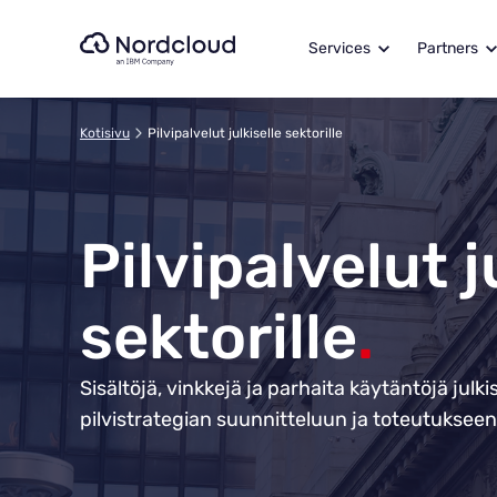
Hyppää
yli
Services
Partners
sisältöön
Kotisivu
Pilvipalvelut julkiselle sektorille
Pilvipalvelut j
sektorille
.
Sisältöjä, vinkkejä ja parhaita käytäntöjä julki
pilvistrategian suunnitteluun ja toteutukseen