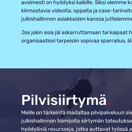
avoimesti on hyödyksi kaikille. Siksi olemme ko
kiinnostavia videoita, oppaita ja case-tarinoita
julkishallinnon asiakkaiden kanssa juttelemm
Jos jokin asia jäi askarruttamaan tai kaipaat 
organisaatiosi tarpeisiin sopivaa sparrailua, ä
Pilvisiirtymä
.
Meille on tärkeintä madaltaa pilvipalveluun s
julkishallinnon toimijoita siirtymän toteutuks
hyödyllisiä resursseja, jotka auttavat työssä 