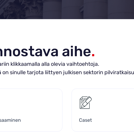
innostava aihe
.
in klikkaamalla alla olevia vaihtoehtoja.
ä on sinulle tarjota liittyen julkisen sektorin pilviratkaisu
osaaminen
Caset