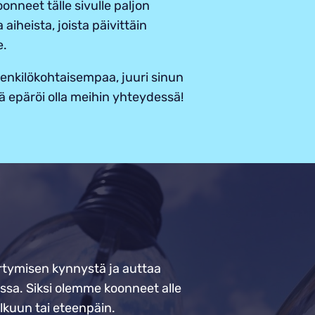
onneet tälle sivulle paljon
 aiheista, joista päivittäin
e.
henkilökohtaisempaa, juuri sinun
lä epäröi olla meihin yhteydessä!
iirtymisen kynnystä ja auttaa
essa. Siksi olemme koonneet alle
alkuun tai eteenpäin.