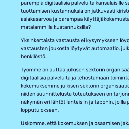
parempia digitaalisia palveluita kansalaisille 
tuottamisen kustannuksia on jatkuvasti kiri
asiakasarvoa ja parempaa käyttäjäkokemusta 
matalammilla kustannuksilla?
Yksinkertaista vastausta ei kysymykseen löyd
vastausten joukosta löytyvät automaatio, jul
henkilöstö.
Työmme on auttaa julkisen sektorin organisa
digitaalisia palveluita ja tehostamaan toimint
kokemuksemme julkisen sektorin organisaatioi
niiden suunnittelusta toteutukseen on tarjonn
näkymän eri lähtötilanteisiin ja tapohin, joill
lopputulokseen.
Uskomme, että kokemuksen ja osaamisen ja