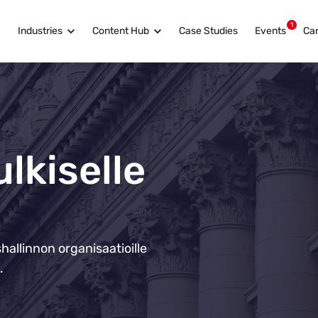
1
Industries
Content Hub
Case Studies
Events
Ca
ulkiselle
shallinnon organisaatioille
.