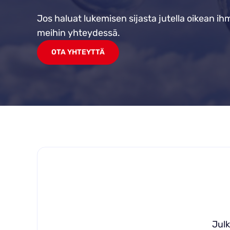
Jos haluat lukemisen sijasta jutella oikean ihm
meihin yhteydessä.
OTA YHTEYTTÄ
Julk