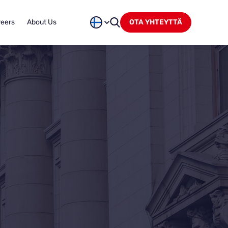
reers
About Us
OTA YHTEYTTÄ