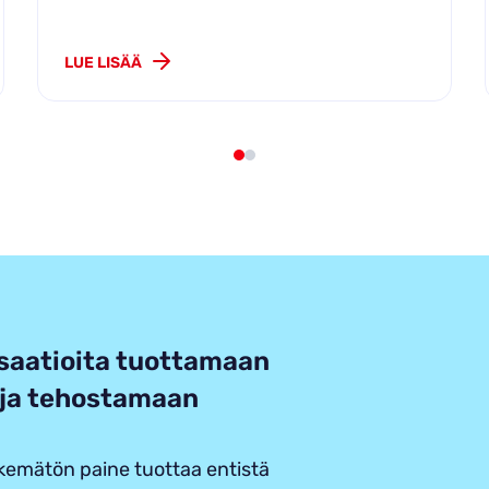
LUE LISÄÄ
saatioita tuottamaan
a ja tehostamaan
äkemätön paine tuottaa entistä