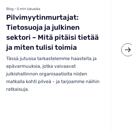
Blog • 5 min lukuaika
Blo
Pilvimyytinmurtajat:
N
Tietosuoja ja julkinen
o
sektori – Mitä pitäisi tietää
p
ja miten tulisi toimia
Su
or
Tässä jutussa tarkastelemme haasteita ja
mu
epävarmuuksia, jotka vaivaavat
la
julkishallinnon organisaatioita niiden
ke
matkalla kohti pilveä - ja tarjoamme näihin
ol
ratkaisuja.
pi