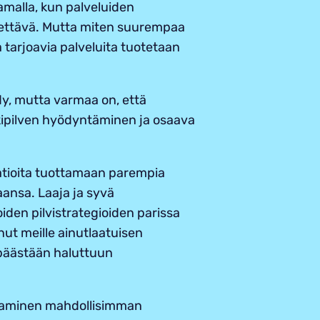
samalla, kun palveluiden
stettävä. Mutta miten suurempaa
tarjoavia palveluita tuotetaan
y, mutta varmaa on, että
kipilven hyödyntäminen ja osaava
atioita tuottamaan parempia
aansa. Laaja ja syvä
den pilvistrategioiden parissa
ut meille ainutlaatuisen
a päästään haluttuun
kaminen mahdollisimman