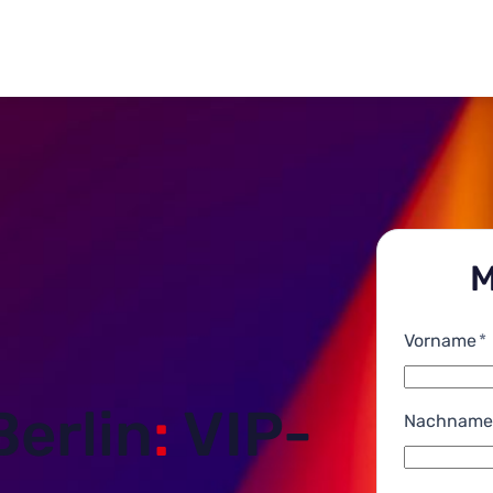
M
Vorname
*
erlin
:
VIP-
Nachname