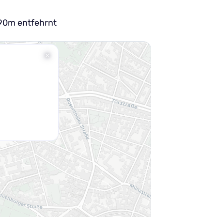
 90m entfehrnt
×