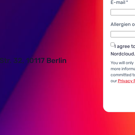
E-mail
*
Allergien
I agree 
Nordcloud
r. 32, 10117 Berlin
You will onl
more informa
committed to
our
Privacy 